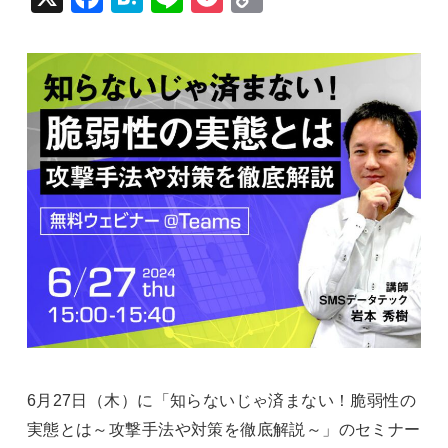
ebo
ena
e
ket
y Li
ok
nk
6月27日（木）に「知らないじゃ済まない！脆弱性の
実態とは～攻撃手法や対策を徹底解説～」のセミナー