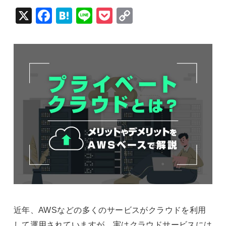
X
Fac
Hat
Lin
Poc
Cop
ebo
ena
e
ket
y Li
ok
nk
近年、AWSなどの多くのサービスがクラウドを利用
して運用されていますが、実はクラウドサービスには