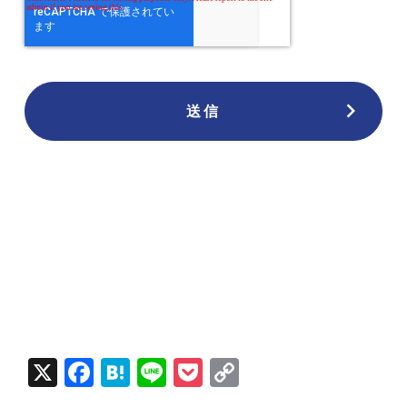
X
Fac
Hat
Lin
Poc
Cop
ebo
ena
e
ket
y Li