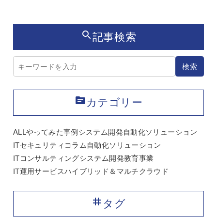
ok
nk
search
記事検索
記事検索
検索
topic
カテゴリー
ALL
やってみた
事例
システム開発
自動化ソリューション
ITセキュリティ
コラム
自動化ソリューション
ITコンサルティング
システム開発
教育事業
IT運用サービス
ハイブリッド＆マルチクラウド
tag
タグ