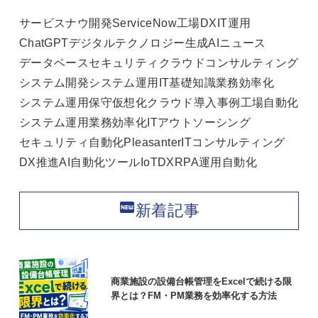
サービスナウ
開発
ServiceNow
工場DX
IT運用
ChatGPT
デジタルテクノロジー
生成AI
ニュース
データベース
セキュリティ
クラウド
コンサルティング
システム開発
システム運用
IT基礎知識
業務効率化
システム運用保守
仮想化
クラウド
導入事例
工場自動化
システム運用
業務効率化
ITアウトソーシング
セキュリティ
自動化
Pleasanter
ITコンサルティング
DX推進
AI
自動化ツール
IoT
DX
RPA
運用自動化
fiber_new
新着記事
商業施設の設備台帳管理をExcelで続ける限
界とは？FM・PM業務を効率化する方法