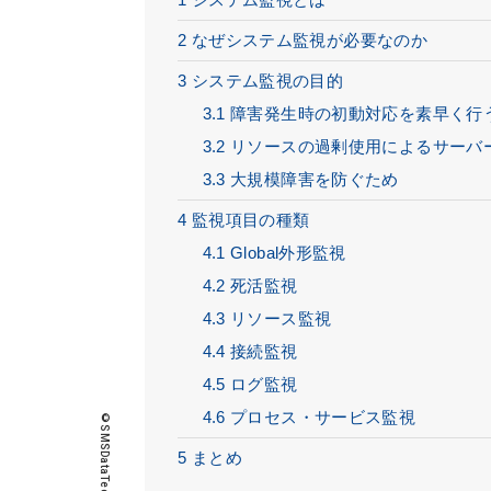
2
なぜシステム監視が必要なのか
3
システム監視の目的
3.1
障害発生時の初動対応を素早く行
3.2
リソースの過剰使用によるサーバ
3.3
大規模障害を防ぐため
4
監視項目の種類
4.1
Global外形監視
4.2
死活監視
4.3
リソース監視
4.4
接続監視
4.5
ログ監視
4.6
プロセス・サービス監視
5
まとめ