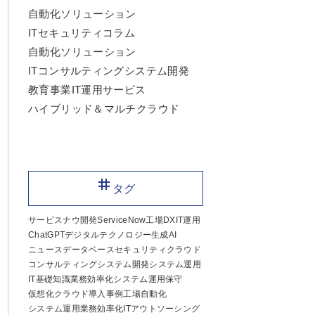
自動化ソリューション
ITセキュリティ
コラム
自動化ソリューション
ITコンサルティング
システム開発
教育事業
IT運用サービス
ハイブリッド＆マルチクラウド
tag
タグ
サービスナウ
開発
ServiceNow
工場DX
IT運用
ChatGPT
デジタルテクノロジー
生成AI
ニュース
データベース
セキュリティ
クラウド
コンサルティング
システム開発
システム運用
IT基礎知識
業務効率化
システム運用保守
仮想化
クラウド
導入事例
工場自動化
システム運用
業務効率化
ITアウトソーシング