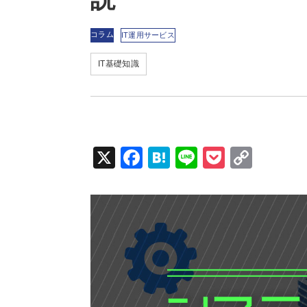
コラム
IT運用サービス
IT基礎知識
X
Fac
Hat
Line
Poc
Cop
ebo
ena
ket
y Li
ok
nk