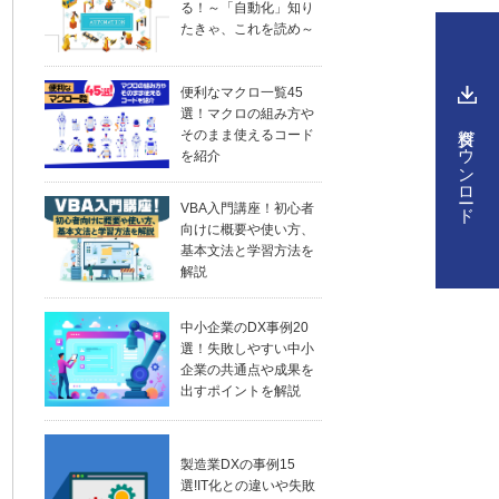
る！～「自動化」知り
たきゃ、これを読め～
便利なマクロ一覧45
選！マクロの組み方や
資料ダウンロード
そのまま使えるコード
を紹介
VBA入門講座！初心者
向けに概要や使い方、
基本文法と学習方法を
解説
中小企業のDX事例20
選！失敗しやすい中小
企業の共通点や成果を
出すポイントを解説
製造業DXの事例15
選!IT化との違いや失敗