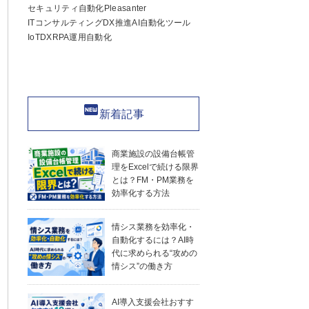
セキュリティ
自動化
Pleasanter
ITコンサルティング
DX推進
AI
自動化ツール
IoT
DX
RPA
運用自動化
fiber_new
新着記事
商業施設の設備台帳管
理をExcelで続ける限界
とは？FM・PM業務を
効率化する方法
情シス業務を効率化・
自動化するには？AI時
代に求められる“攻めの
情シス”の働き方
AI導入支援会社おすす