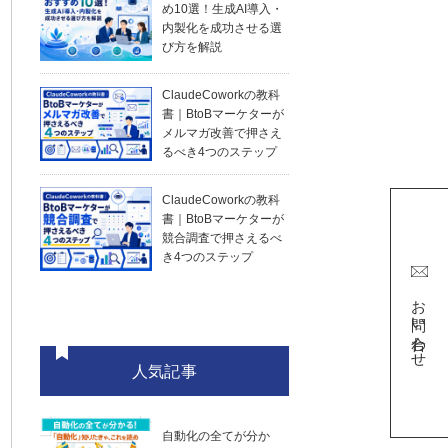
め10選！生成AI導入・
内製化を成功させる選
び方を解説
ClaudeCoworkの教科
書｜BtoBマーケターが
メルマガ改善で押さえ
るべき4つのステップ
ClaudeCoworkの教科
書｜BtoBマーケターが
競合調査で押さえるべ
き4つのステップ
お問い合わせ
人気記事
自動化の全てが分か