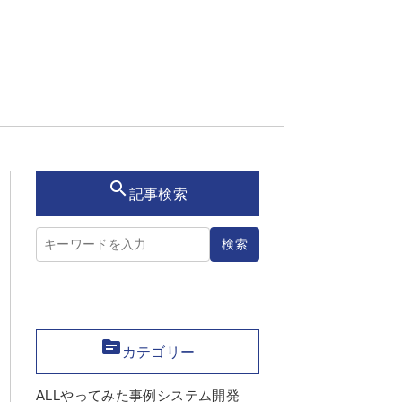
search
記事検索
記事検索
検索
topic
カテゴリー
ALL
やってみた
事例
システム開発