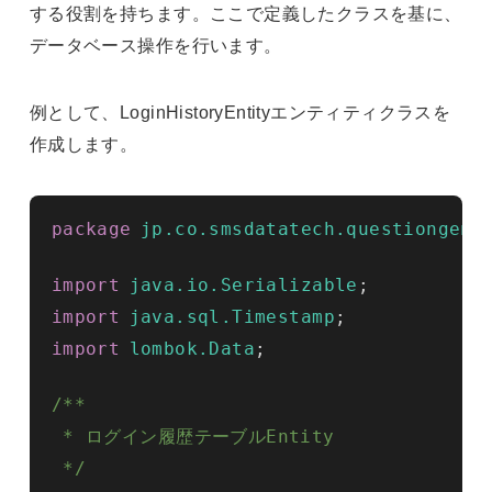
する役割を持ちます。ここで定義したクラスを基に、
データベース操作を行います。
例として、LoginHistoryEntityエンティティクラスを
作成します。
package
jp.co.smsdatatech.questiongene
import
java.io.Serializable
;
import
java.sql.Timestamp
;
import
lombok.Data
;
/**

 * ログイン履歴テーブルEntity

 */