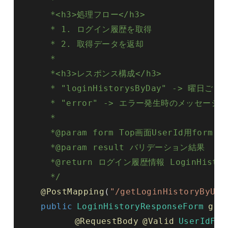
     *<h3>処理フロー</h3>

     * 1. ログイン履歴を取得

     * 2. 取得データを返却

     *

     *<h3>レスポンス構成</h3>

     * "loginHistorysByDay" -> 曜日
     * "error" -> エラー発生時のメッセージ

     *

     *@param form Top画面UserId用form

     *@param result バリデーション結果

     *@return ログイン履歴情報 LoginHistory
     */
@PostMapping
(
"/getLoginHistoryByUse
public
LoginHistoryResponseForm
get
@RequestBody
@Valid
UserIdFor