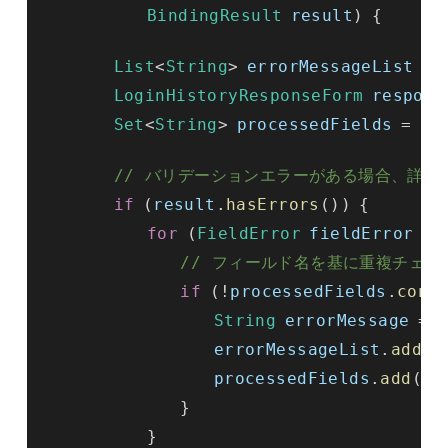
BindingResult
result
)
{
List
<
String
>
errorMessageList
=
LoginHistoryResponseForm
respons
Set
<
String
>
processedFields
=
ne
// バリデーションエラーがある場合、詳細
if
(
result
.
hasErrors
())
{
for
(
FieldError
fieldError
:
// フィールド名を基に重複チェッ
if
(!
processedFields
.
cont
String
errorMessage
=
m
errorMessageList
.
add
(
e
processedFields
.
add
(
fi
}
}