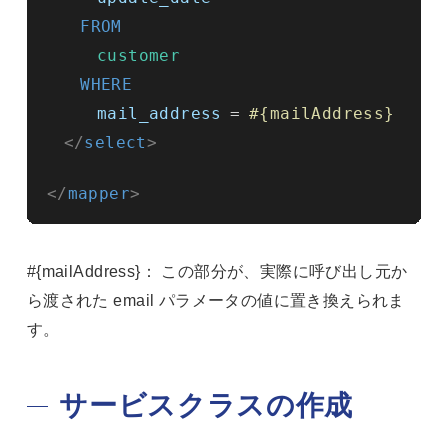
FROM
customer
WHERE
mail_address
=
#{mailAddress}
</
select
>
</
mapper
>
#{mailAddress}： この部分が、実際に呼び出し元か
ら渡された email パラメータの値に置き換えられま
す。
サービスクラスの作成