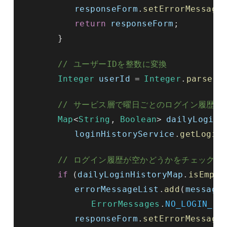
responseForm
.
setErrorMessage
return
responseForm
;
}
// ユーザーIDを整数に変換
Integer
userId
=
Integer
.
parseIn
// サービス層で曜日ごとのログイン履歴を
Map
<
String
,
Boolean
>
dailyLoginH
loginHistoryService
.
getLogin
// ログイン履歴が空かどうかをチェック
if
(
dailyLoginHistoryMap
.
isEmpty
errorMessageList
.
add
(
message
ErrorMessages
.
NO_LOGIN_HI
responseForm
.
setErrorMessage