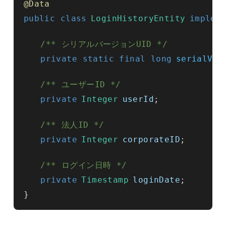
@Data
public class
LoginHistoryEntity
implem
/** シリアルバージョンUID */
private static final long
serialVer
/** ユーザーID */
private
Integer
userId
;
/** 法人ID */
private
Integer
corporateID
;
/** ログイン日時 */
private
Timestamp
loginDate
;
}