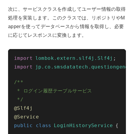
次に、サービスクラスを作成してユーザー情報の取得
処理を実装します。このクラスでは、リポジトリやM
apperを使ってデータベースから情報を取得し、必要
に応じてレスポンスに変換します。
import
lombok.extern.slf4j.Slf4j
;
import
jp.co.smsdatatech.questiongener
/**

 * ログイン履歴テーブルサービス

 */
@Slf4j
@Service
public class
LoginHistoryService
{