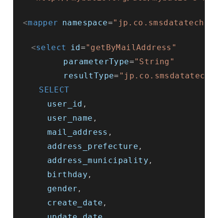
<
mapper
namespace
=
"jp.co.smsdatatech.q
<
select
id
=
"getByMailAddress"
parameterType
=
"String"
resultType
=
"jp.co.smsdatatech.
SELECT
user_id
,

user_name
,

mail_address
,

address_prefecture
,

address_municipality
,

birthday
,

gender
,

create_date
,

update_date