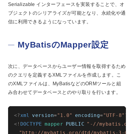
Serializable インターフェースを実装することで、オ
ブジェクトのシリアライズが可能となり、永続化や通
信に利用できるようになっています。
MyBatisのMapper設定
次に、データベースからユーザー情報を取得するため
のクエリを定義するXMLファイルを作成します。こ
のXMLファイルは、MyBatisなどのORMツールと組
み合わせてデータベースとのやり取りを行います。
<?
xml
version
=
"1.0"
encoding
=
"UTF-8"
?>
<!
DOCTYPE
mapper
PUBLIC
"-//mybatis.org
"http://mybatis.org/dtd/mybatis-3-ma