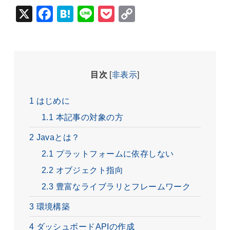
X
Fac
Hat
Lin
Poc
Cop
ebo
ena
e
ket
y Li
ok
nk
目次
[
非表示
]
1
はじめに
1.1
本記事の対象の方
2
Javaとは？
2.1
プラットフォームに依存しない
2.2
オブジェクト指向
2.3
豊富なライブラリとフレームワーク
3
環境構築
4
ダッシュボードAPIの作成