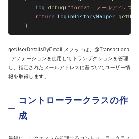
log
.
debug
(
"format: メールアドレス
return
loginHistoryMapper
.
getUse
}
getUserDetailsByEmail メソッドは、@Transactiona
l アノテーションを使用してトランザクションを管理
し、指定されたメールアドレスに基づいてユーザー情
報を取得します。
コントローラークラスの作
成
最後に、リクエストを処理するコントローラークラス