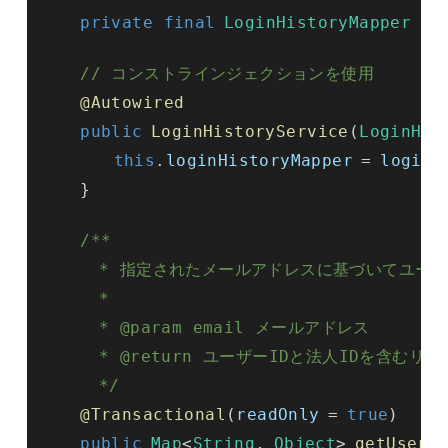
private final
LoginHistoryMapper
lo
// コンストラインジェクションを使用
@Autowired
public
LoginHistoryService
(
LoginHis
this
.
loginHistoryMapper
=
loginH
}
/**

     * 指定されたメールアドレスに基づいてユーザ
     *

     * @param email メールアドレス

     * @return ユーザーIDと法人IDを含むリス
     */
@Transactional
(
readOnly
=
true
)
public
Map
<
String
,
Object
>
getUserD