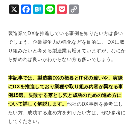
X
Fac
Hat
Lin
Poc
Cop
ebo
ena
e
ket
y Li
ok
nk
製造業でDXを推進している事例を知りたい方は多い
でしょう。企業競争力の強化などを目的に、 DXに取
り組みたいと考える製造業も増えていますが、なにか
ら始めれば良いかわからない方も多いでしょう。
本記事では、製造業DXの概要とIT化の違いや、実際
にDXを推進しており業種や取り組み内容が異なる事
例15選、失敗する落とし穴と成功のための進め方に
ついて詳しく解説します。
他社のDX事例を参考にし
たい方、成功する進め方を知りたい方は、ぜひ参考に
してください。