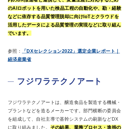
のAIロボットを用いた検品工程の自動化や、勘・経験
などに依存する品質管理脱却に向けIoTとクラウドを
活用したデータによる品質管理の実現などに取り組ん
でいます。
参照：
「DXセレクション2022」選定企業レポート｜
経済産業省
フジワラテクノアート
フジワラテクノアートは、醸造食品を製造する機械・
プラントなどを造るメーカーです。部門横断の委員会
を組成して、自社主導で基幹システムの刷新などDX
に取り組みました。
その結果、業務プロセス・進捗の