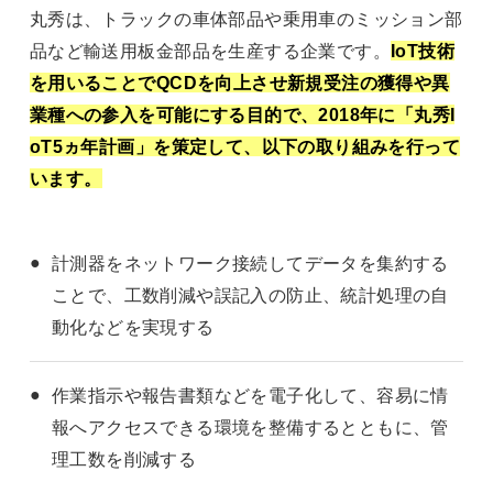
丸秀は、トラックの車体部品や乗用車のミッション部
品など輸送用板金部品を生産する企業です。
IoT技術
を用いることでQCDを向上させ新規受注の獲得や異
業種への参入を可能にする目的で、2018年に「丸秀I
oT5ヵ年計画」を策定して、以下の取り組みを行って
います。
計測器をネットワーク接続してデータを集約する
ことで、工数削減や誤記入の防止、統計処理の自
動化などを実現する
作業指示や報告書類などを電子化して、容易に情
報へアクセスできる環境を整備するとともに、管
理工数を削減する