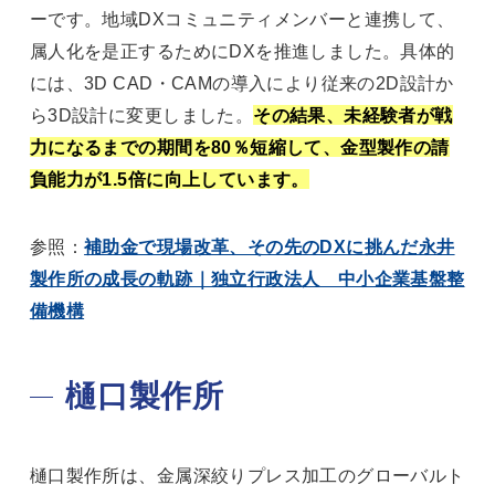
ーです。地域DXコミュニティメンバーと連携して、
属人化を是正するためにDXを推進しました。具体的
には、3D CAD・CAMの導入により従来の2D設計か
ら3D設計に変更しました。
その結果、未経験者が戦
力になるまでの期間を80％短縮して、金型製作の請
負能力が1.5倍に向上しています。
参照：
補助金で現場改革、その先のDXに挑んだ永井
製作所の成長の軌跡｜独立行政法人 中小企業基盤整
備機構
樋口製作所
樋口製作所は、金属深絞りプレス加工のグローバルト