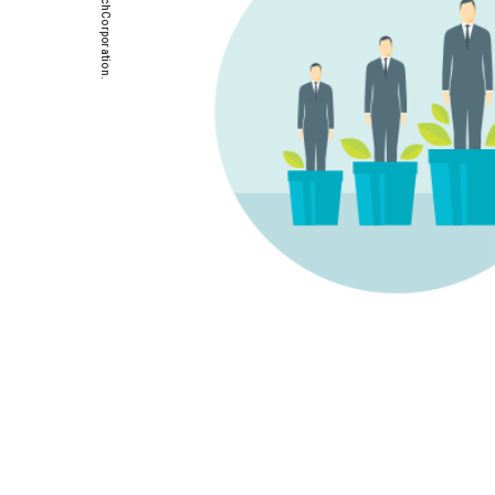
©SMSDataTechCorporation.