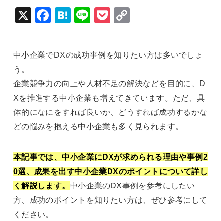
X
Fac
Hat
Lin
Poc
Cop
ebo
ena
e
ket
y Li
ok
nk
中小企業でDXの成功事例を知りたい方は多いでしょ
う。
企業競争力の向上や人材不足の解決などを目的に、D
Xを推進する中小企業も増えてきています。ただ、具
体的になにをすれば良いか、どうすれば成功するかな
どの悩みを抱える中小企業も多く見られます。
本記事では、中小企業にDXが求められる理由や事例2
0選、成果を出す中小企業DXのポイントについて詳し
く解説します。
中小企業のDX事例を参考にしたい
方、成功のポイントを知りたい方は、ぜひ参考にして
ください。