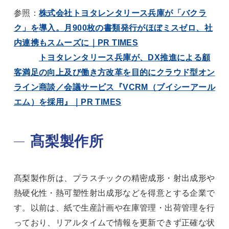
参照：
株式会社トヨタレンタリース兵庫が「バクラ
ク」を導入。月900枚の書類発行がほぼミスゼロ、社
内連携もスムーズに｜PR TIMES
トヨタレンタリース兵庫が、DX推進による顧
客満足の向上及び働き方改革を目的にクラウド型オン
ライン商談／会議サービス『VCRM（ブイシーアール
エム）を採用』｜PR TIMES
髙梨製作所
髙梨製作所は、プラスチックの精密成形・射出成形や
熱硬化性・熱可塑性射出成形などを得意とする企業で
す。以前は、紙で生産計画や在庫管理・出荷管理を行
っており、リアルタイムで情報を更新できず正確な状