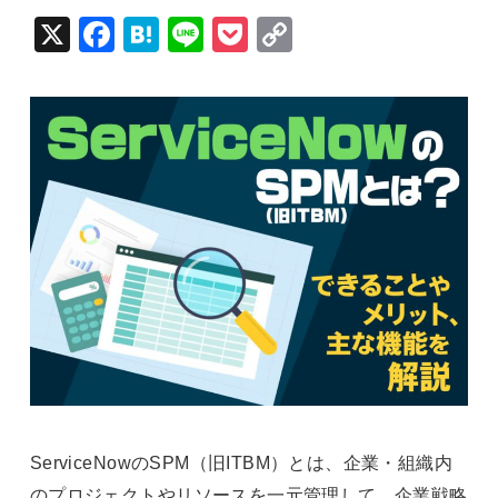
X
Fac
Hat
Lin
Poc
Cop
ebo
ena
e
ket
y Li
ok
nk
ServiceNowのSPM（旧ITBM）とは、企業・組織内
のプロジェクトやリソースを一元管理して、企業戦略