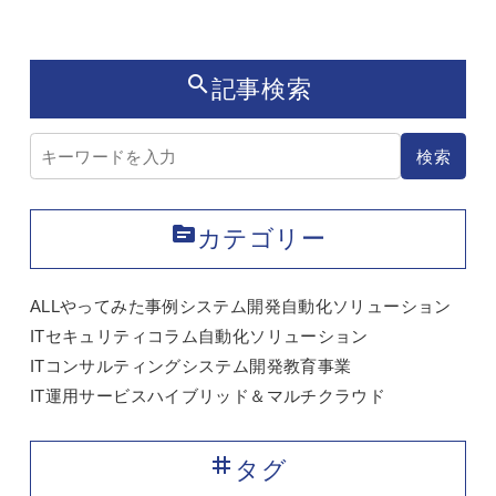
search
記事検索
記事検索
検索
topic
カテゴリー
ALL
やってみた
事例
システム開発
自動化ソリューション
ITセキュリティ
コラム
自動化ソリューション
ITコンサルティング
システム開発
教育事業
IT運用サービス
ハイブリッド＆マルチクラウド
tag
タグ