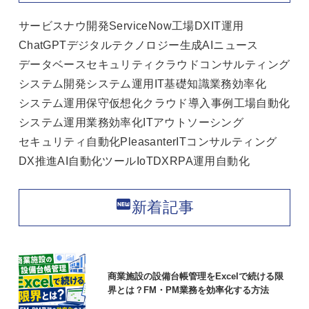
サービスナウ
開発
ServiceNow
工場DX
IT運用
ChatGPT
デジタルテクノロジー
生成AI
ニュース
データベース
セキュリティ
クラウド
コンサルティング
システム開発
システム運用
IT基礎知識
業務効率化
システム運用保守
仮想化
クラウド
導入事例
工場自動化
システム運用
業務効率化
ITアウトソーシング
セキュリティ
自動化
Pleasanter
ITコンサルティング
DX推進
AI
自動化ツール
IoT
DX
RPA
運用自動化
fiber_new
新着記事
商業施設の設備台帳管理をExcelで続ける限
界とは？FM・PM業務を効率化する方法