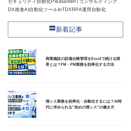
セキュリティ
自動化
Pleasanter
ITコンサルティング
DX推進
AI
自動化ツール
IoT
DX
RPA
運用自動化
fiber_new
新着記事
商業施設の設備台帳管理をExcelで続ける限
界とは？FM・PM業務を効率化する方法
情シス業務を効率化・自動化するには？AI時
代に求められる“攻めの情シス”の働き方