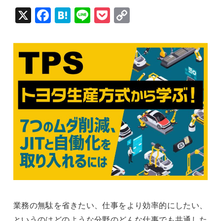
X
Fac
Hat
Lin
Poc
Cop
ebo
ena
e
ket
y Li
ok
nk
業務の無駄を省きたい、仕事をより効率的にしたい、
というのはどのような分野のどんな仕事でも共通した