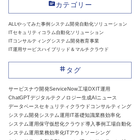
topic
カテゴリー
ALL
やってみた
事例
システム開発
自動化ソリューション
ITセキュリティ
コラム
自動化ソリューション
ITコンサルティング
システム開発
教育事業
IT運用サービス
ハイブリッド＆マルチクラウド
tag
タグ
サービスナウ
開発
ServiceNow
工場DX
IT運用
ChatGPT
デジタルテクノロジー
生成AI
ニュース
データベース
セキュリティ
クラウド
コンサルティング
システム開発
システム運用
IT基礎知識
業務効率化
システム運用保守
仮想化
クラウド
導入事例
工場自動化
システム運用
業務効率化
ITアウトソーシング