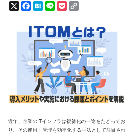
X
Fac
Hat
Lin
Poc
Cop
ebo
ena
e
ket
y Li
ok
nk
近年、企業のITインフラは複雑化の一途をたどってお
り、その運用・管理を効率化する手法として注目され